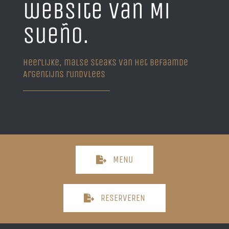
website van Mi
Sueño.
Heerlijke, malse steaks van het befaamde
Argentijns rundvlees
MENU
RESERVEREN