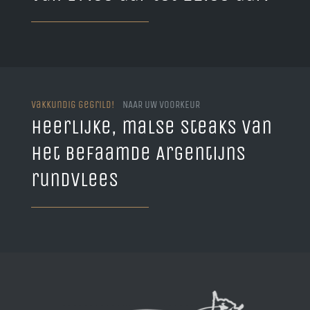
Vakkundig gegrild!
NAAR UW VOORKEUR
Heerlijke, malse steaks van
het befaamde Argentijns
rundvlees