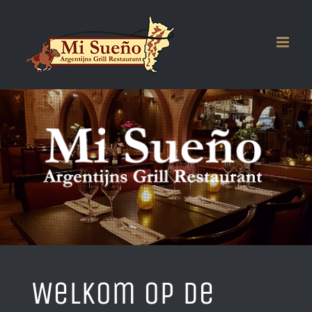
Ga
naar
inhoud
Mi
Sueño
Welkom op de